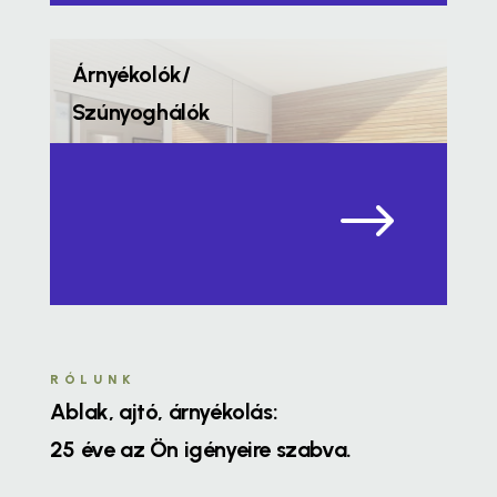
Árnyékolók/
Szúnyoghálók
$
RÓLUNK
Ablak, ajtó, árnyékolás:
25 éve az Ön igényeire szabva.