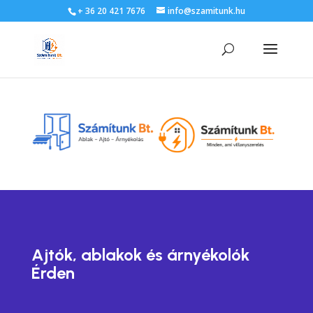
+ 36 20 421 7676
info@szamitunk.hu
Ajtók, ablakok és árnyékolók
Érden