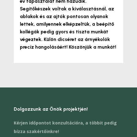
év tapasztalat nem hazudik.
Segítőkészek voltak a kiválasztásnál, az
ablakok és az ajtók pontosan olyanok
lettek, amilyennek elképzeltük, a beépítő
kollégák pedig gyors és tiszta munkát
végeztek. Külön dicséret az árnyékolók
precíz hangolásáért! Köszönjük a munkát!
Dolgozzunk az Önök projektjén!
Kérjen időpontot konzultációra, a többit pedig
bízza szakértőinkre!