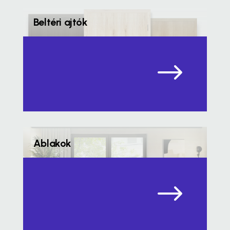
Beltéri ajtók
$
Ablakok
$