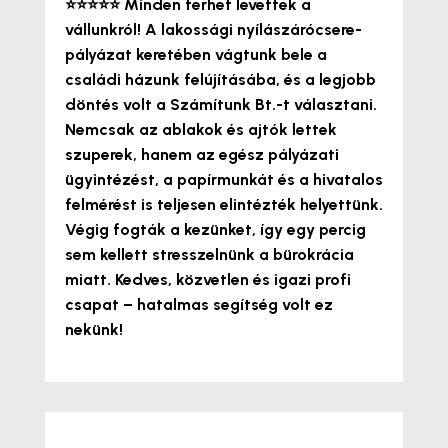
⭐⭐⭐⭐⭐
Minden terhet levettek a
vállunkról!
A lakossági nyílászárócsere-
pályázat keretében vágtunk bele a
családi házunk felújításába, és a legjobb
döntés volt a Számítunk Bt.-t választani.
Nemcsak az ablakok és ajtók lettek
szuperek, hanem az egész pályázati
ügyintézést, a papírmunkát és a hivatalos
felmérést is teljesen elintézték helyettünk.
Végig fogták a kezünket, így egy percig
sem kellett stresszelnünk a bürokrácia
miatt. Kedves, közvetlen és igazi profi
csapat – hatalmas segítség volt ez
nekünk!