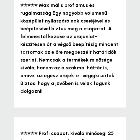
⭐⭐⭐⭐⭐
Maximális profizmus és
rugalmasság
Egy nagyobb volumenű
középület nyílászáróinak cseréjével és
beépítésével bíztuk meg a csapatot. A
felméréstől kezdve az árajánlat-
készítésen át a végső beépítésig mindent
tartottak az előre megbeszélt határidők
szerint. Nemcsak a termékek minősége
kiváló, hanem az a szakmai háttér is,
amivel az egész projektet végigkísérték.
Biztos, hogy a jövőben is velük fogunk
dolgozni!
⭐⭐⭐⭐⭐
Profi csapat, kiváló minőség!
25